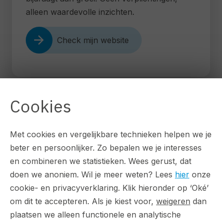
alleen waardevolle inzichten.
arrow_forward
Check mijn website
Cookies
Results
Met cookies en vergelijkbare technieken helpen we je
beter en persoonlijker. Zo bepalen we je interesses
Hier maken wij het verschil
en combineren we statistieken. Wees gerust, dat
doen we anoniem. Wil je meer weten? Lees
hier
onze
cookie- en privacyverklaring. Klik hieronder op ‘Oké’
om dit te accepteren. Als je kiest voor,
weigeren
dan
plaatsen we alleen functionele en analytische