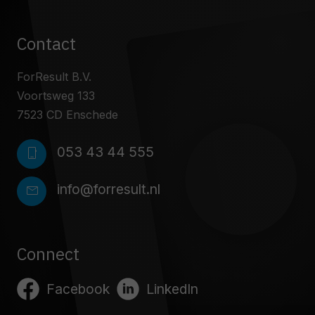
Contact
ForResult B.V.
Voortsweg 133
7523 CD Enschede
053 43 44 555
phone_iphone
info@forresult.nl
mail
Connect
Facebook
LinkedIn