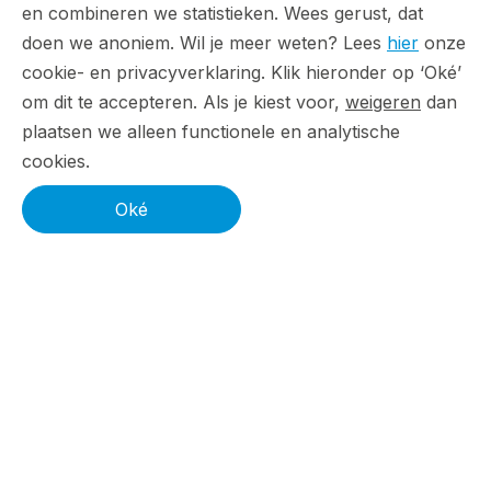
Artikelen
en combineren we statistieken. Wees gerust, dat
doen we anoniem. Wil je meer weten? Lees
hier
onze
Meer boekingen uit Google Ads
cookie- en privacyverklaring. Klik hieronder op ‘Oké’
conversiedata
om dit te accepteren. Als je kiest voor,
weigeren
dan
plaatsen we alleen functionele en analytische
Slim budgetteren voor nieuwe
cookies.
reiscampagnes
Oké
Long tail keywords zorgen voor meer
boekingen
Google Ads inzetten op reisbeslismomenten
Meertalige campagnes voor internationale
reizigers