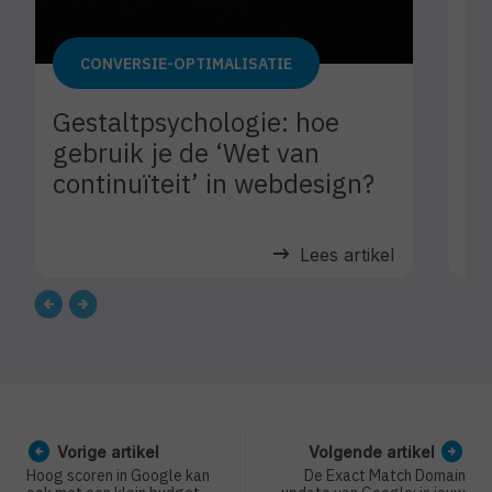
CONVERSIE-OPTIMALISATIE
Gestaltpsychologie: hoe
gebruik je de ‘Wet van
continuïteit’ in webdesign?
arrow_right_alt
Lees artikel
arrow_circle_left
arrow_circle_right
Vorige artikel
Volgende artikel
Hoog scoren in Google kan
De Exact Match Domain