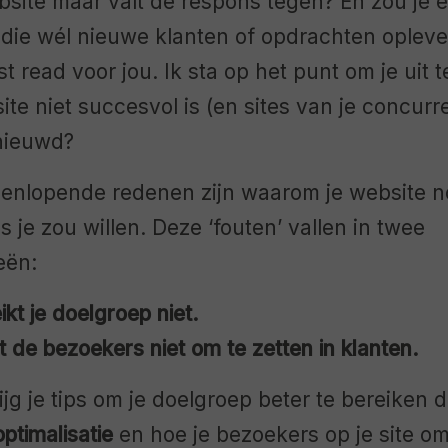
bsite maar valt de respons tegen? En zou je 
die wél nieuwe klanten of opdrachten oplever
t read voor jou. Ik sta op het punt om je uit 
te niet succesvol is (en sites van je concurr
nieuwd?
eenlopende redenen zijn waarom je website n
s je zou willen. Deze ‘fouten’ vallen in twee
eën:
ikt je doelgroep niet.
t de bezoekers niet om te zetten in klanten.
krijg je tips om je doelgroep beter te bereiken 
timalisatie
en hoe je bezoekers op je site o