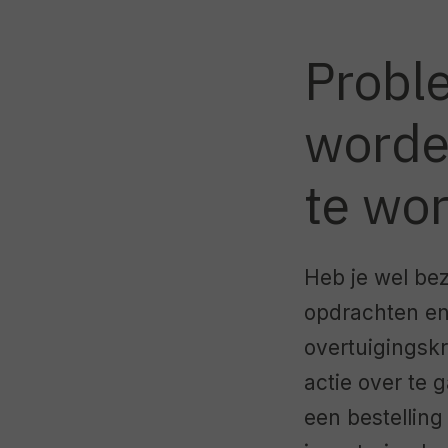
Probl
worde
te wo
Heb je wel be
opdrachten en 
overtuigingsk
actie over te 
een bestelling