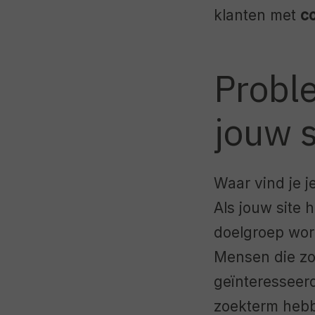
klanten met
co
Probl
jouw s
Waar vind je j
Als jouw site 
doelgroep word
Mensen die zo
geïnteresseerd
zoekterm hebbe