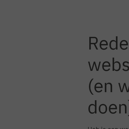
Rede
websi
(en w
doen