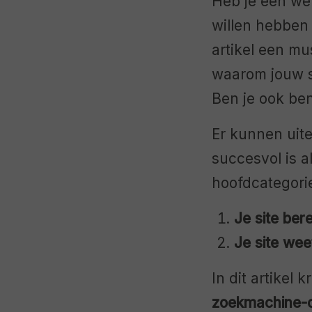
Heb je een we
willen hebben 
artikel een mus
waarom jouw si
Ben je ook be
Er kunnen uit
succesvol is al
hoofdcategori
Je site bere
Je site wee
In dit artikel 
zoekmachine-op