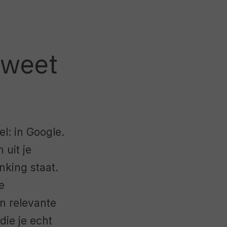
 weet
l: in Google.
 uit je
nking staat.
e
en relevante
die je echt