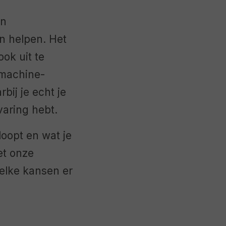
en
en helpen. Het
ok uit te
kmachine-
bij je echt je
varing hebt.
loopt en wat je
et onze
elke kansen er