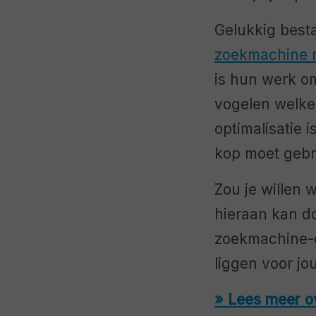
Gelukkig besta
zoekmachine 
is hun werk om
vogelen welke
optimalisatie 
kop moet gebru
Zou je willen 
hieraan kan do
zoekmachine-o
liggen voor jou
» Lees meer o