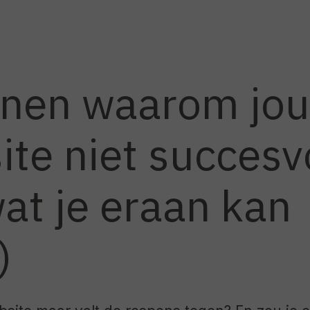
nen waarom jo
te niet succesvo
at je eraan kan
)