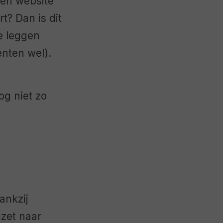
een website
t? Dan is dit
te leggen
enten wel).
og niet zo
dankzij
mzet naar