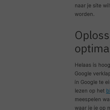
naar je site wi
worden.
Oploss
optimal
Helaas is hoog
Google verkla
in Google te ei
lezen op het
b
meespelen waa
waar je je op 