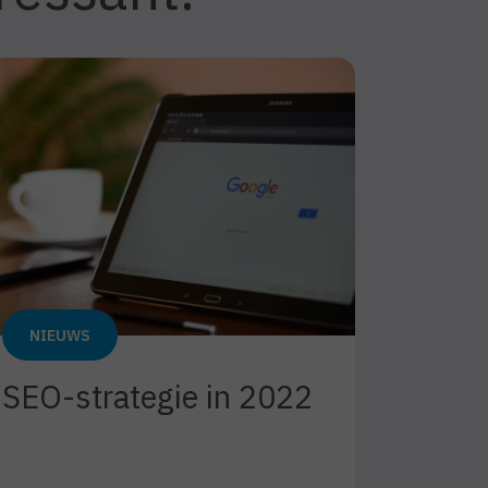
NIEUWS
NIEU
SEO-strategie in 2022
Terug
mark