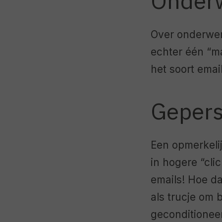
Onderw
Over onderwerp
echter één “ma
het soort email
Gepers
Een opmerkelij
in hogere “cli
emails! Hoe da
als trucje om 
geconditioneer