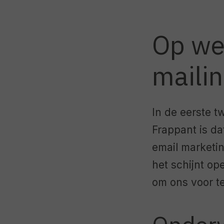
Op we
maili
In de eerste 
Frappant is d
email marketi
het schijnt o
om ons voor t