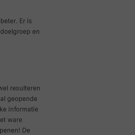
eter. Er is
n doelgroep en
wel resulteren
ntal geopende
ke informatie
het ware
openen! De