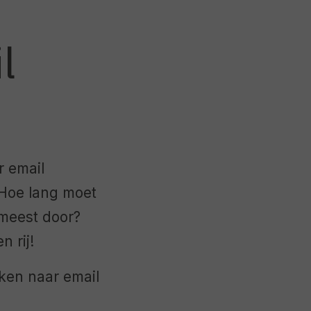
l
r email
 Hoe lang moet
meest door?
 rij!
eken naar email