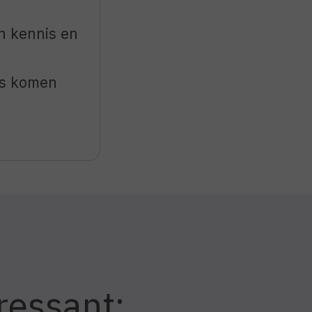
n kennis en
es komen
eressant: