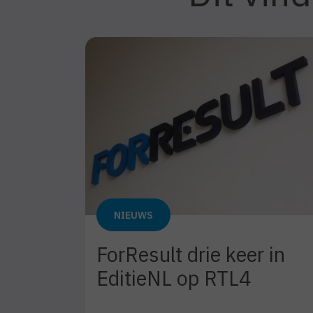
NIEUWS
ogle
ForResult drie keer in
EditieNL op RTL4