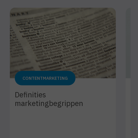
CONTENTMARKETING
Definities
Ho
marketingbegrippen
ma