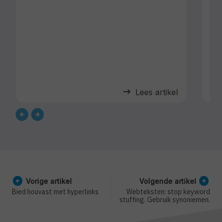
arrow_right_alt
Lees artikel
arrow_circle_left
arrow_circle_right
Vorige artikel
Volgende artikel
Bied houvast met hyperlinks
Webteksten: stop keyword
stuffing. Gebruik synoniemen.