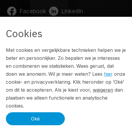
Facebook
LinkedIn
Cookies
Direct naar
Met cookies en vergelijkbare technieken helpen we je
beter en persoonlijker. Zo bepalen we je interesses
Werken bij ForResult
en combineren we statistieken. Wees gerust, dat
doen we anoniem. Wil je meer weten? Lees
hier
onze
Resultaten
cookie- en privacyverklaring. Klik hieronder op ‘Oké’
Over ons
om dit te accepteren. Als je kiest voor,
weigeren
dan
plaatsen we alleen functionele en analytische
Blog
cookies.
Contact
Oké