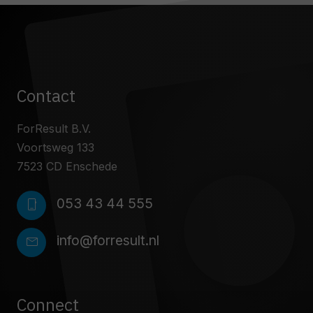
Contact
ForResult B.V.
Voortsweg 133
7523 CD Enschede
053 43 44 555
phone_iphone
info@forresult.nl
mail
Connect