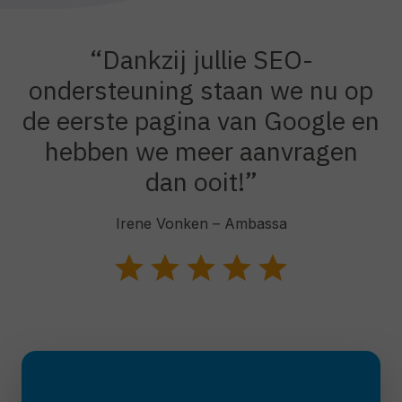
“Dankzij jullie SEO-
ondersteuning staan we nu op
de eerste pagina van Google en
hebben we meer aanvragen
dan ooit!”
Irene Vonken – Ambassa
star
star
star
star
star