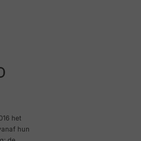
o
2016 het
vanaf hun
g: de