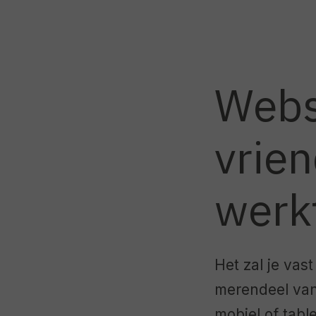
Webs
vrie
werkt
Het zal je vast
merendeel van
mobiel of tabl