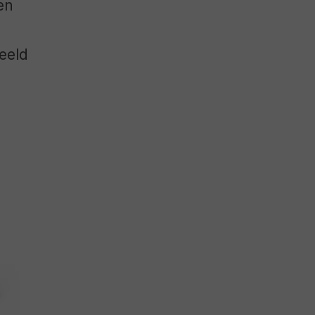
en
beeld