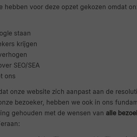
e hebben voor deze opzet gekozen omdat on
:
ogle staan
kers krijgen
verhogen
 over SEO/SEA
t ons
 dat onze website zich aanpast aan de resolut
onze bezoeker, hebben we ook in ons funda
ning gehouden met de wensen van
alle bezoe
ieraan: