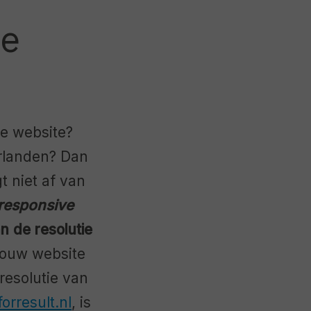
je
je website?
erlanden? Dan
t niet af van
responsive
 de resolutie
 jouw website
resolutie van
orresult.nl
, is