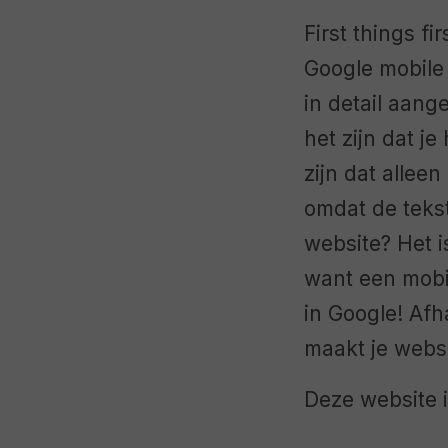
First things fi
Google mobile 
in detail aang
het zijn dat je
zijn dat allee
omdat de tekst
website? Het i
want een mobie
in Google! Afh
maakt je webs
Deze website i