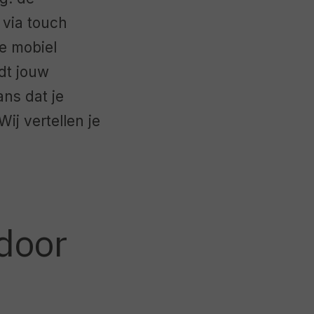
 via touch
e mobiel
rdt jouw
ns dat je
ij vertellen je
 door