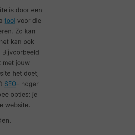
ite is door een
ma
tool
voor die
eren. Zo kan
 het kan ook
 Bijvoorbeeld
et met jouw
site het doet,
ft
SEO
– hoger
ee opties: je
e website.
den.