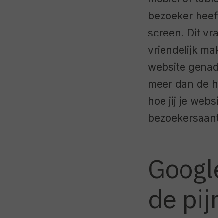
bezoeker heeft
screen. Dit vr
vriendelijk ma
website genade
meer dan de he
hoe jij je web
bezoekersaanta
Google
de pij