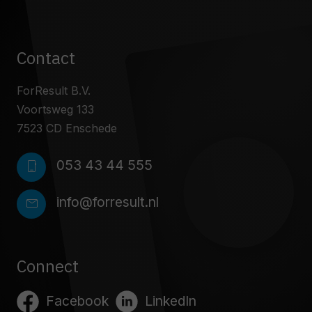
Contact
ForResult B.V.
Voortsweg 133
7523 CD Enschede
053 43 44 555
phone_iphone
info@forresult.nl
mail
Connect
Facebook
LinkedIn