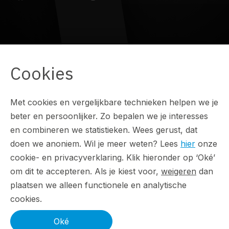
Direct naar
Cookies
Werken bij ForResult
Resultaten
Met cookies en vergelijkbare technieken helpen we je
beter en persoonlijker. Zo bepalen we je interesses
Over ons
en combineren we statistieken. Wees gerust, dat
doen we anoniem. Wil je meer weten? Lees
hier
onze
Blog
cookie- en privacyverklaring. Klik hieronder op ‘Oké’
om dit te accepteren. Als je kiest voor,
weigeren
dan
Contact
plaatsen we alleen functionele en analytische
cookies.
Oké