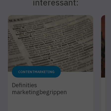
interessant:
CONTENTMARKETING
Definities
Éé
marketingbegrippen
vo