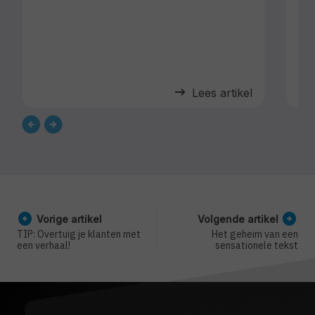
arrow_right_alt
Lees artikel
arrow_circle_left
arrow_circle_right
Vorige artikel
Volgende artikel
TIP: Overtuig je klanten met
Het geheim van een
een verhaal!
sensationele tekst