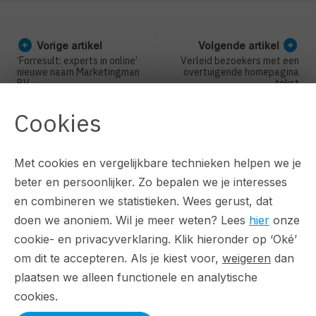
arrow_circle_left
arrow_circle_right
Vorige artikel
Volgende artikel
‘Forresult: experts in online’
Verleid bezoekers met een
nieuwe naam Marketingman
overtuigende homepagina
BV
tekst
Cookies
Met cookies en vergelijkbare technieken helpen we je
beter en persoonlijker. Zo bepalen we je interesses
en combineren we statistieken. Wees gerust, dat
Contact
doen we anoniem. Wil je meer weten? Lees
hier
onze
cookie- en privacyverklaring. Klik hieronder op ‘Oké’
ForResult B.V.
om dit te accepteren. Als je kiest voor,
weigeren
dan
Voortsweg 133
plaatsen we alleen functionele en analytische
7523 CD Enschede
cookies.