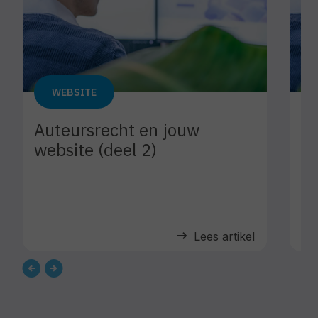
WEBSITE
Auteursrecht en jouw
Au
website (deel 2)
we
arrow_right_alt
Lees artikel