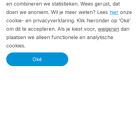
Artikelen
en combineren we statistieken. Wees gerust, dat
doen we anoniem. Wil je meer weten? Lees
hier
onze
Meer boekingen uit Google Ads
cookie- en privacyverklaring. Klik hieronder op ‘Oké’
conversiedata
om dit te accepteren. Als je kiest voor,
weigeren
dan
plaatsen we alleen functionele en analytische
Slim budgetteren voor nieuwe
cookies.
reiscampagnes
Oké
Long tail keywords zorgen voor meer
boekingen
Google Ads inzetten op reisbeslismomenten
Meertalige campagnes voor internationale
reizigers