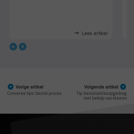
arrow_right_alt
Lees artikel
arrow_circle_left
arrow_circle_right
Vorige artikel
Volgende artikel
Conversie tips: bestel proces
Tip: beïnvloed koopgedrag
met behulp van kleuren