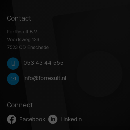
Contact
ForResult B.V.
Voortsweg 133
7523 CD Enschede
053 43 44 555
phone_iphone
info@forresult.nl
mail
Connect
Facebook
LinkedIn