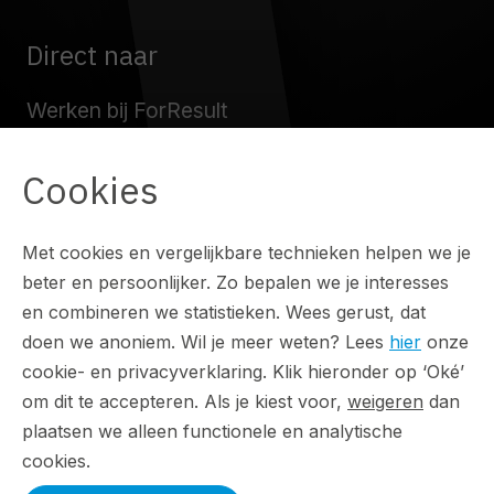
Direct naar
Werken bij ForResult
Resultaten
Cookies
Over ons
Met cookies en vergelijkbare technieken helpen we je
Blog
beter en persoonlijker. Zo bepalen we je interesses
en combineren we statistieken. Wees gerust, dat
Contact
doen we anoniem. Wil je meer weten? Lees
hier
onze
cookie- en privacyverklaring. Klik hieronder op ‘Oké’
om dit te accepteren. Als je kiest voor,
weigeren
dan
plaatsen we alleen functionele en analytische
Artikelen
cookies.