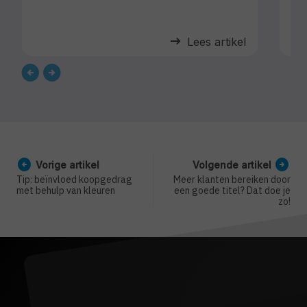
arrow_right_alt
Lees artikel
arrow_circle_left
arrow_circle_right
Vorige artikel
Volgende artikel
Tip: beïnvloed koopgedrag
Meer klanten bereiken door
met behulp van kleuren
een goede titel? Dat doe je
zo!