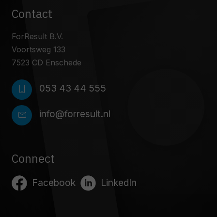
Contact
ForResult B.V.
Voortsweg 133
7523 CD Enschede
053 43 44 555
phone_iphone
info@forresult.nl
mail
Connect
Facebook
LinkedIn