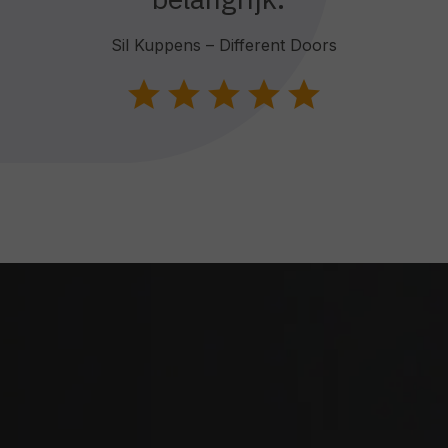
Sil Kuppens – Different Doors
star
star
star
star
star